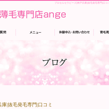
プロセルセラピーズ|神戸兵庫|抜毛発毛専門|口コ
庫|抜毛発毛専門|口コミ