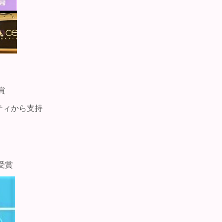
賞
ティから支持
受賞