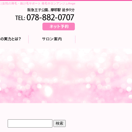
ミ|女性の薄毛・抜け毛サポート 発毛サロンアンジュAnge