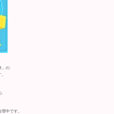
療」の
す。
ら
急増中です。