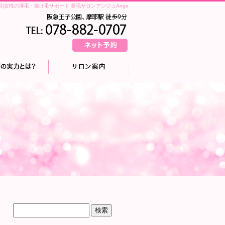
 8月|女性の薄毛・抜け毛サポート 発毛サロンアンジュAnge