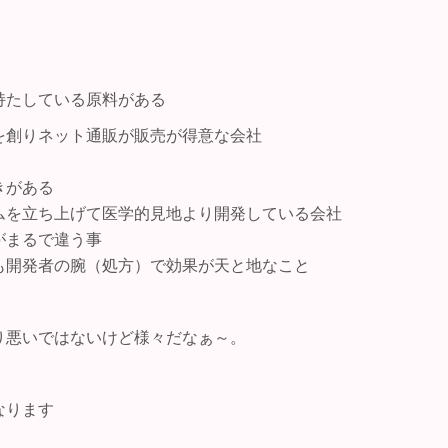
持たしている原料がある
を創りネット通販が販売が得意な会社
きがある
ムを立ち上げて医学的見地より開発している会社
がまるで違う事
も開発者の腕（処方）で効果が天と地なこと
り悪いではないけど様々だなぁ～。
なります